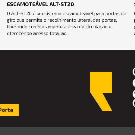
ESCAMOTEÁVEL ALT-ST20
O ALT-ST20 é um sistema escamoteável para portas de
giro que permite o recolhimento lateral das portas,
liberando completamente a área de circulação e
oferecendo acesso total ao...
Porta