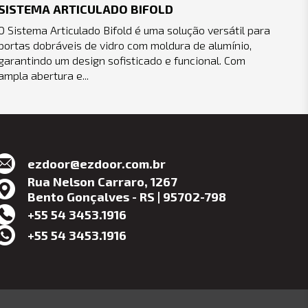
SISTEMA ARTICULADO BIFOLD
O Sistema Articulado Bifold é uma solução versátil para
portas dobráveis de vidro com moldura de alumínio,
garantindo um design sofisticado e funcional. Com
ampla abertura e...
ezdoor@ezdoor.com.br
Rua Nelson Carraro, 1267
Bento Gonçalves - RS | 95702-798
+55 54 3453.1916
+55 54 3453.1916