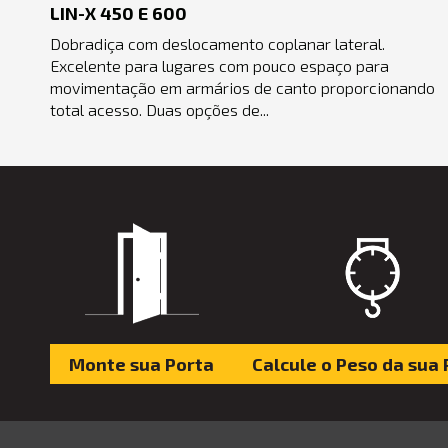
LIN-X 450 E 600
Dobradiça com deslocamento coplanar lateral.
Excelente para lugares com pouco espaço para
movimentação em armários de canto proporcionando
total acesso. Duas opções de...
Monte sua Porta
Calcule o Peso da sua 