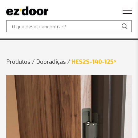
Produtos /
Dobradiças /
HES2S-140-125º