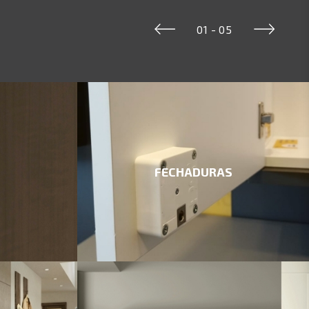
01
-
05
FECHADURAS