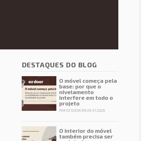
DESTAQUES DO BLOG
O móvel começa pela
base: por que o
nivelamento
interfere em todo o
projeto
POR EZ’DOOR EM 29.07.2026
O interior do móvel
também precisa ser