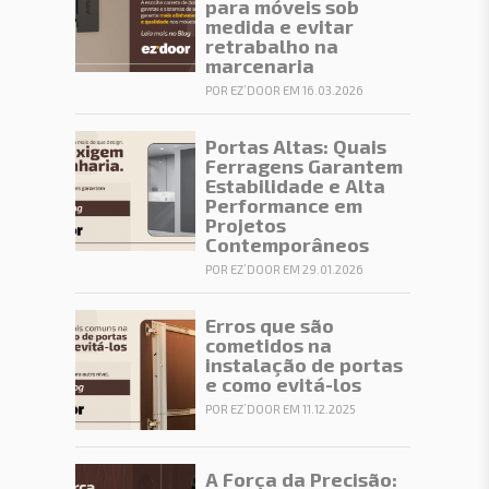
para móveis sob
medida e evitar
retrabalho na
marcenaria
POR EZ’DOOR EM 16.03.2026
Portas Altas: Quais
Ferragens Garantem
Estabilidade e Alta
Performance em
Projetos
Contemporâneos
POR EZ’DOOR EM 29.01.2026
Erros que são
cometidos na
instalação de portas
e como evitá-los
POR EZ’DOOR EM 11.12.2025
A Força da Precisão: