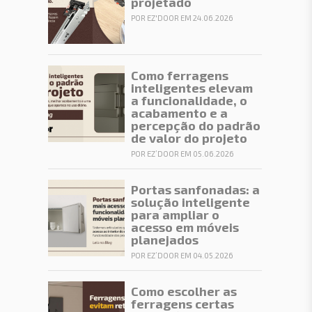
projetado
POR EZ'DOOR EM 24.06.2026
Como ferragens
inteligentes elevam
a funcionalidade, o
acabamento e a
percepção do padrão
de valor do projeto
POR EZ’DOOR EM 05.06.2026
Portas sanfonadas: a
solução inteligente
para ampliar o
acesso em móveis
planejados
POR EZ’DOOR EM 04.05.2026
Como escolher as
ferragens certas