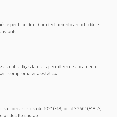
aús e penteadeiras. Com fechamento amortecido e
constante.
essas dobradiças laterais permitem deslocamento
s sem comprometer a estética.
ra, com abertura de 105° (F18) ou até 260° (F18-A).
etos de alto padrão.